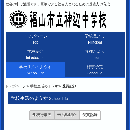
社会の中で活躍でき，貢献できる社会人となるための基礎力の育成
トップページ
学校長より
Top
Principal
学校紹介
各種たより
Introduction
Letter
学校生活のようす
行事予定
School Life
Schedule
トップページ
学校生活のようす
受賞記録
学校生活のようす
School Life
学校行事等
部活動紹介
受賞記録