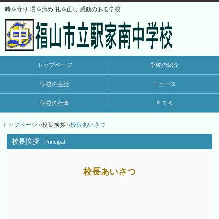
時を守り 場を清め 礼を正し 感動のある学校
トップページ
学校の紹介
学校の生活
ニュース
学校の行事
ＰＴＡ
トップページ
»校長挨拶
»
校長あいさつ
校長挨拶
Principal
校長あいさつ