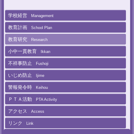
学校経営
Management
教育計画
School Plan
教育研究
Research
小中一貫教育
Ikkan
不祥事防止
Fushoji
いじめ防止
Ijime
警報発令時
Keihou
ＰＴＡ活動
PTA Activity
アクセス
Access
リンク
Link