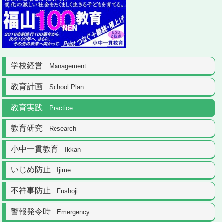
学校経営
Management
教育計画
School Plan
教育実践
Practice
教育研究
Research
小中一貫教育
Ikkan
いじめ防止
Ijime
不祥事防止
Fushoji
警報発令時
Emergency