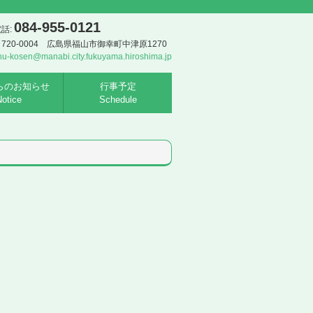
084-955-0121
話:
720-0004 広島県福山市御幸町中津原1270
hu-kosen@manabi.city.fukuyama.hiroshima.jp
らのお知らせ
行事予定
otice
Schedule