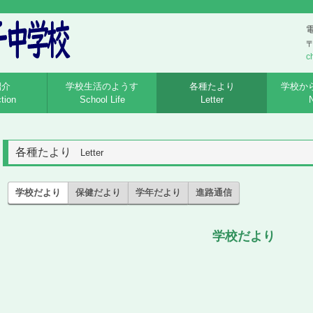
電
〒
c
紹介
学校生活のようす
各種たより
学校か
ction
School Life
Letter
N
各種たより
Letter
学校だより
保健だより
学年だより
進路通信
学校だより