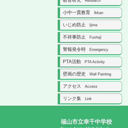
教育研究
Research
小中一貫教育
Ikkan
いじめ防止
Ijime
不祥事防止
Fushoji
警報発令時
Emergency
PTA活動
PTA Activity
壁画の歴史
Wall Painting
アクセス
Access
リンク集
Link
福山市立幸千中学校