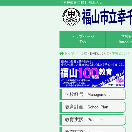
トップページ
学校
Top
Introdu
トップページ
各種たより
学校だより
学校経営
Management
教育計画
School Plan
教育実践
Practice