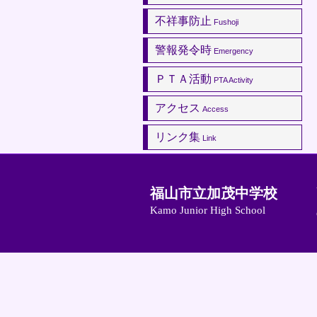
不祥事防止
Fushoji
警報発令時
Emergency
ＰＴＡ活動
PTA Activity
アクセス
Access
リンク集
Link
福山市立加茂中学校
Kamo Junior High School