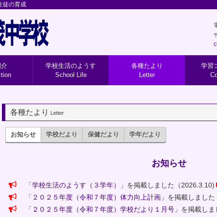
c
紹介
学校生活のようす
各種たより
学習
ction
School Life
Letter
Co
各種たより
Letter
お知らせ
学校だより
保健だより
学年だより
お知らせ
「
学校生活のようす（３学年）
」を掲載しました（2026.3.10)
「
２０２５年度（令和７年度）体力向上計画
」を掲載しました（20
「
２０２５年度（令和７年度）学校だより１月号
」を掲載しました