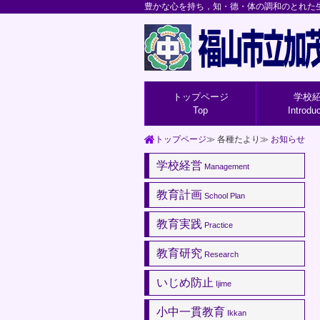
トップページ
学校
Top
Introdu
トップページ
各種たより
お知らせ
学校経営
Management
教育計画
School Plan
教育実践
Practice
教育研究
Research
いじめ防止
Ijime
小中一貫教育
Ikkan