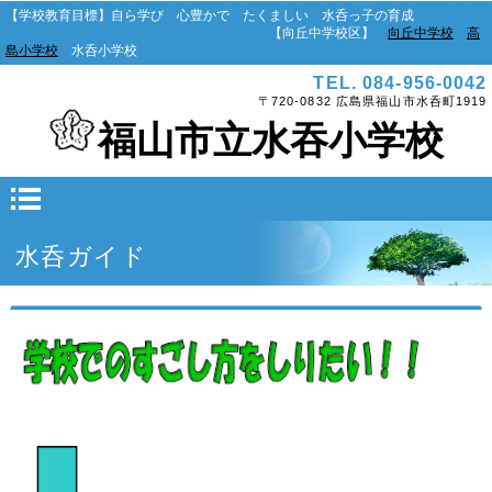
【学校教育目標】自ら学び 心豊かで たくましい 水呑っ子の育成
【向丘中学校区】
向丘中学校
高
島小学校
水呑小学校
TEL. 084-956-0042
〒720-0832 広島県福山市水呑町1919
福山市立水吞小学校
水呑ガイド