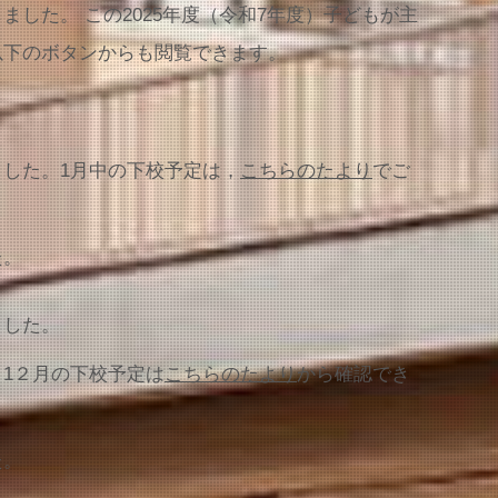
した。 この2025年度（令和7年度）子どもが主
以下のボタンからも閲覧できます。
ました。1月中の下校予定は，
こちらのたより
でご
た。
ました。
。1２月の下校予定は
こちらのたより
から確認でき
た。