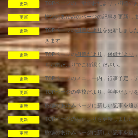
TOPページの一部のおたより，樹徳の
更新
樹徳のあゆみのページの記事を更新し
更新
TOPページの
樹徳だより
を更新しました
更新
きます。
TOPページの
樹徳だより
，
保健だより
更新
ちら
のたよりでご確認ください。
TOPページのメニュー内，行事予定，
更新
TOPページの学校だより，学年だより
更新
樹徳のあゆみページに新しい記事を追
更新
TOPページのおたよりを更新しました
更新
樹徳のあゆみページに新しい記事を追加
更新