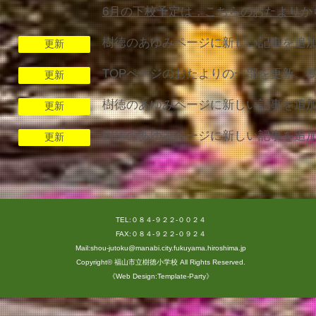
6月の下校予定は，こちらのおたより
か
樹徳のあゆみページに新しい記事を追
更新
TOPページのおたよりの一部を更新。
更新
樹徳のあゆみページに新しい記事を追
更新
樹徳のあゆみページに新しい記事を追
更新
TEL:０８４-９２２-００２４
FAX:０８４-９２２-０９２４
Mail:shou-jutoku@manabi.city.fukuyama.hiroshima.jp
Copyright©
福山市立樹徳小学校
All Rights Reserved.
《Web Design:Template-Party》