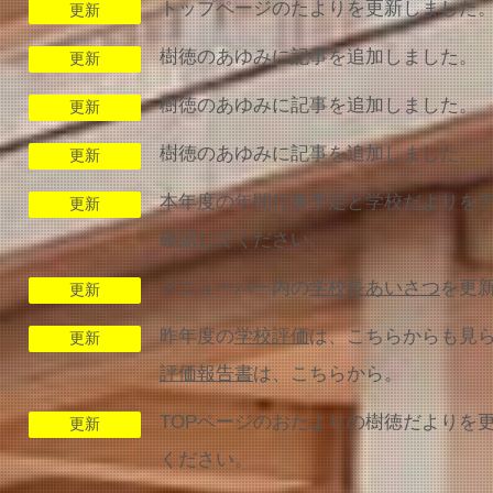
トップページのたよりを更新しました
更新
樹徳のあゆみに記事を追加しました。
更新
樹徳のあゆみに記事を追加しました。
更新
樹徳のあゆみに記事を追加しました。
更新
本年度の年間行事予定と学校だよりを
更新
確認してください。
メニューバー内の
学校長あいさつ
を更
更新
昨年度の
学校評価
は、こちらからも見
更新
評価報告書
は、こちらから。
TOPページのおたよりの樹徳だよりを
更新
ください。