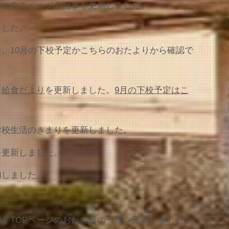
あゆみのページの記事を更新しました。
ました。
。10月の下校予定かこちらのおたよりから確認で
，
給食だより
を更新しました。
9月の下校予定はこ
学校生活のきまりを更新しました。
を更新しました。
加しました。
。
，TOPページのおたよりの一部を更新しました。