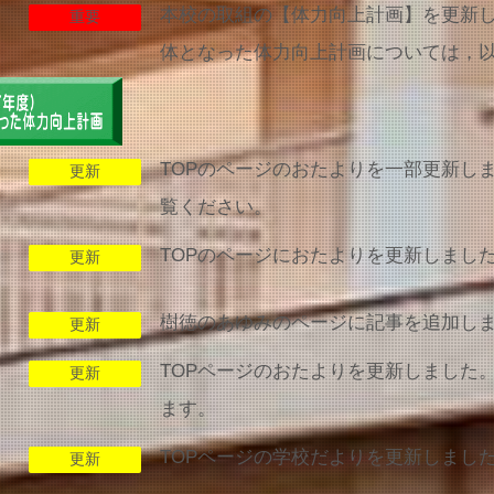
本校の取組の【体力向上計画】を更新しま
重要
体となった体力向上計画については，
TOPのページのおたよりを一部更新し
更新
覧ください。
TOPのページにおたよりを更新しまし
更新
樹徳のあゆみのページに記事を追加し
更新
TOPページのおたよりを更新しました
更新
ます。
TOPページの学校だよりを更新しまし
更新