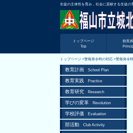
生徒の主体性を育み，社会に貢献する生徒の
トップページ
校長
Top
Princi
トップページ
>
警報発令時の対応
>
警報発令
教育計画
School Plan
教育実践
Practice
教育研究
Research
学びの変革
Revolution
学校評価
Evaluation
部活動
Club Activity