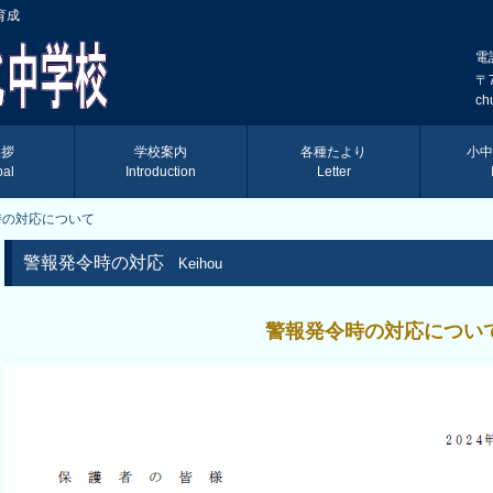
育成
電
〒
ch
挨拶
学校案内
各種たより
小中
pal
Introduction
Letter
時の対応について
警報発令時の対応
Keihou
警報発令時の対応につい