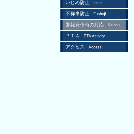
いじめ防止
Ijime
不祥事防止
Fushoji
警報発令時の対応
Keihou
ＰＴＡ
PTA Activity
アクセス
Access