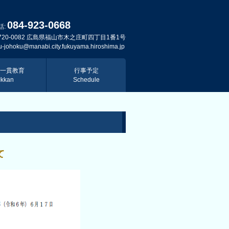
084-923-0668
話:
720-0082 広島県福山市木之庄町四丁目1番1号
u-johoku@manabi.city.fukuyama.hiroshima.jp
一貫教育
行事予定
Ikkan
Schedule
て