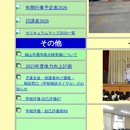
年間行事予定表2026
日課表2026
カリキュラムマップ2026一覧
その他
福山市通学路点検実施について
2025年度体力向上計画
児童生徒・保護者向け通報・
相談窓口（学校相談ダイヤル）のお
知らせ
学校評価 自己評価R7
学校評価・自己評価表R8