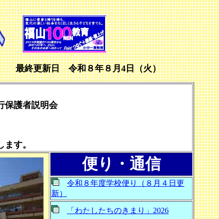
最終更新日 令和８年８月4日（火）
旅行保護者説明会
します。
便り・通信
令和８年度学校便り（８月４日更
新）
「わたしたちのきまり」2026